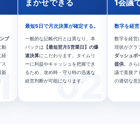
け
まかせできる
1会議
。
最短5日で月次決算が確定する。
数字を経営
テンプ
一般的な記帳代行とは異なり、本
数字を経営
に動
パックは
【最短翌月5営業日】の爆
現状がグラ
に経
速決算
にこだわります。タイムリ
ダッシュボー
イス
ーに利益やキャッシュを把握でき
提供
。さら
最新
るため、攻め時・守り時の迅速な
議で直接ア
ま
経営判断が可能になります。
の適切な意