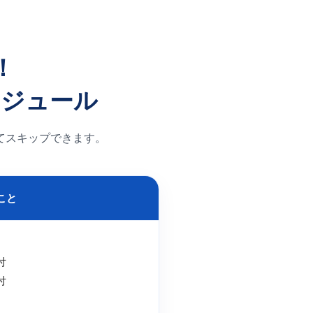
！
ケジュール
てスキップできます。
こと
付
付