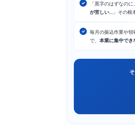
「黒字のはずなのに
が苦しい
…」その根
毎月の振込作業や領
で、
本業に集中でき
そ