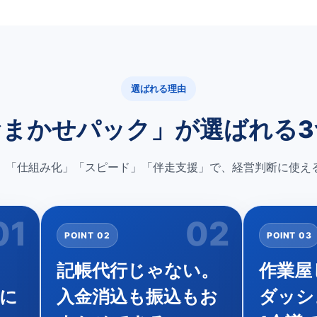
選ばれる理由
おまかせパック」が選ばれる3
、「仕組み化」「スピード」「伴走支援」で、経営判断に使え
01
02
POINT 02
POINT 03
記帳代行じゃない。
作業屋
に
入金消込も振込もお
ダッシ