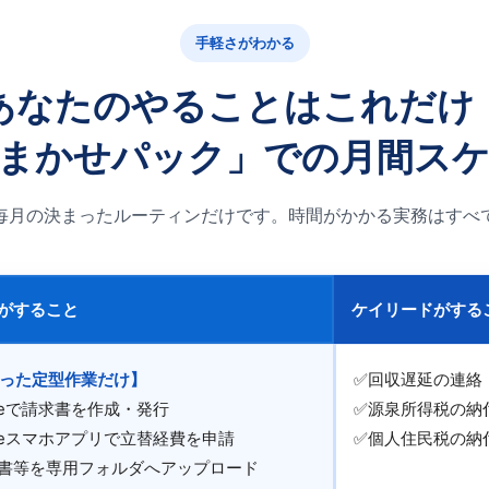
手軽さがわかる
あなたのやることはこれだけ
まかせパック」での月間ス
毎月の決まったルーティンだけです。時間がかかる実務はすべ
がすること
ケイリードがする
った定型作業だけ】
✅回収遅延の連絡
eeeで請求書を作成・発行
✅源泉所得税の納
eeeスマホアプリで立替経費を申請
✅個人住民税の納
書等を専用フォルダへアップロード