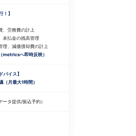
行！】
）
費、労務費の計上
、未払金の残高管理
管理、減価償却費の計上
metricsへ即時反映）
ドバイス】
議（月最大1時間）
データ提供/振込予約）