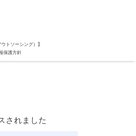
理アウトソーシング）】
報保護方針
ースされました