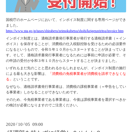
国税庁のホームページにおいて、インボイス制度に関する専用ページができ
ました。
https://www.nta.go.jp/taxes/shiraberu/zeimokubetsu/shohi/keigenzeiritsu/invoice.htm
インボイス制度とは、適格請求書発行事業者が発行する適格請求書（＝イン
ボイス）を保存することが、消費税の仕入税額控除を受けるための必須要件
になるというもので、令和５年１０月からスタートすることが決まっていま
す。そして、適格請求書発行事業者になるためには事前に申請が必要で、そ
の申請の受付が令和３年１０月からスタートすることが決まりました。
いずれもまだ先のことと思われるかもしれませんが、インボイス制度の施行
による最も大きな影響は、
「消費税の免税事業者が消費税を請求できなくな
る」
ということです。
なぜなら、適格請求書発行事業者は、消費税の課税事業者（＝申告をしてい
る事業者）しかなることができないためです。
そのため、今免税事業者である事業者は、今後は課税事業者を選択すべきか
の検討が必要になりますのでご注意ください。
2020
/
10
/
05 09:00